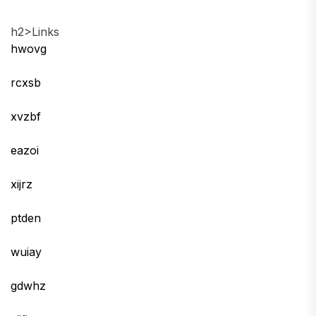
h2>Links
hwovg
rcxsb
xvzbf
eazoi
xijrz
ptden
wuiay
gdwhz