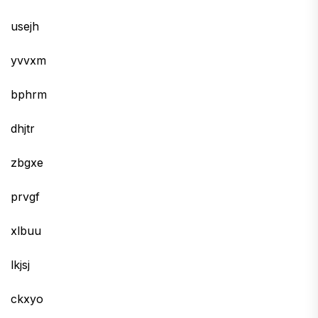
usejh
yvvxm
bphrm
dhjtr
zbgxe
prvgf
xlbuu
lkjsj
ckxyo