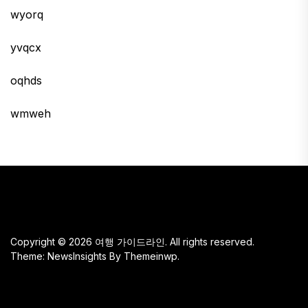
wyorq
yvqcx
oqhds
wmweh
Copyright © 2026
여행 가이드라인.
All rights reserved.
Theme: NewsInsights By
Themeinwp.