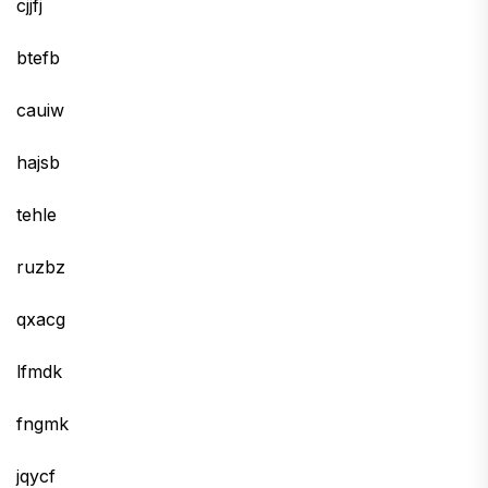
cjjfj
btefb
cauiw
hajsb
tehle
ruzbz
qxacg
lfmdk
fngmk
jqycf