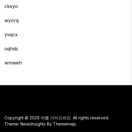
ckxyo
wyorq
yvqcx
oqhds
wmweh
Copyright © 2026
여행 가이드라인.
All rights reserved.
Theme: NewsInsights By
Themeinwp.