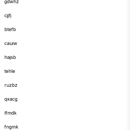
gdwhz
cjjfj
btefb
cauiw
hajsb
tehle
ruzbz
qxacg
lfmdk
fngmk