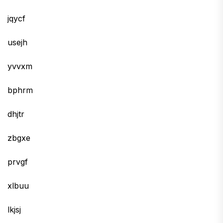
jqycf
usejh
yvvxm
bphrm
dhjtr
zbgxe
prvgf
xlbuu
lkjsj