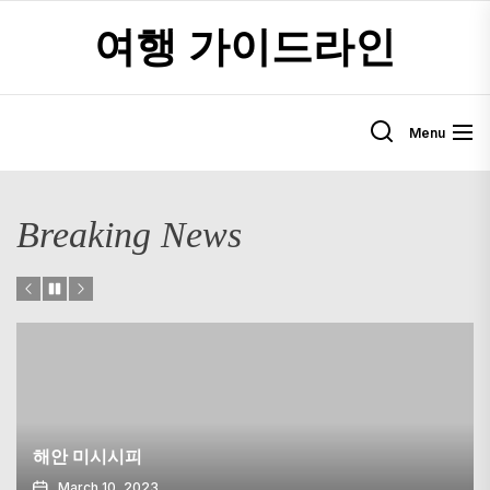
Skip
여행 가이드라인
to
the
content
Menu
Breaking News
Skellig Michael : 아일
April 21, 2023