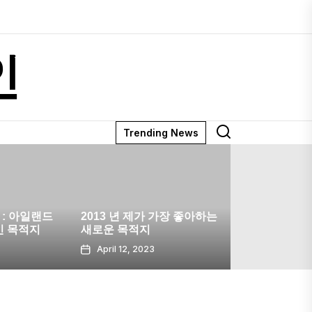
인
Trending News
5 가지 이유
행 사진 작
가 가장 좋아하는
꿈의 여행 직업 : Edna가 올
험이 필요한
지
림픽
@pictripoff
23
March 18, 2023
March 10,