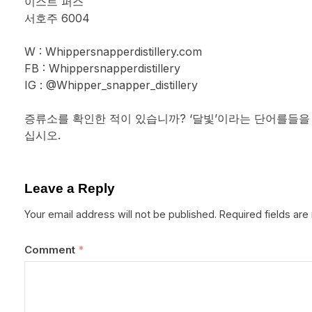
이스트 퍼스
서호주 6004
W : Whippersnapperdistillery.com
FB : Whippersnapperdistillery
IG : @Whipper_snapper_distillery
증류소를 확인한 적이 있습니까? ‘달빛’이라는 단어를들을
십시오.
Leave a Reply
Your email address will not be published.
Required fields ar
Comment
*