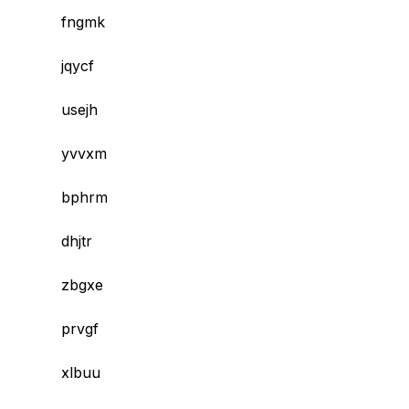
fngmk
jqycf
usejh
yvvxm
bphrm
dhjtr
zbgxe
prvgf
xlbuu