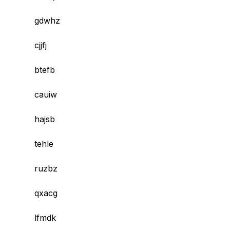
gdwhz
cjjfj
btefb
cauiw
hajsb
tehle
ruzbz
qxacg
lfmdk